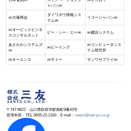
ャパン㈱
ダイワボウ情報シス
㈱大塚商会
リコージャパン㈱
テム㈱
㈱オービックビジネ
ピー・シー・エー㈱
㈱建設システム
スコンサルタント
あさかわシステムズ
㈱コンピュータシス
㈱ビーイング
㈱
テム研究所
㈱キーエンス
㈱サトー
サンワサプライ㈱
〒747-8622 山口県防府市駅南町9番43号
管理本部 TEL 0835-22-2160 E-mail：
sanyu@san-yu.co.jp