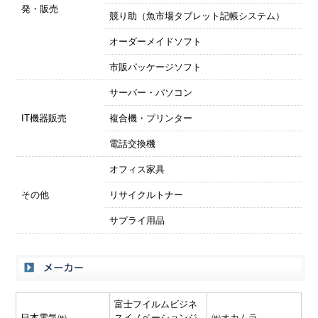
発・販売
競り助（魚市場タブレット記帳システム）
オーダーメイドソフト
市販パッケージソフト
サーバー・パソコン
IT機器販売
複合機・プリンター
電話交換機
オフィス家具
その他
リサイクルトナー
サプライ用品
富士フイルムビジネ
日本電気㈱
スイノベーションジ
㈱オカムラ