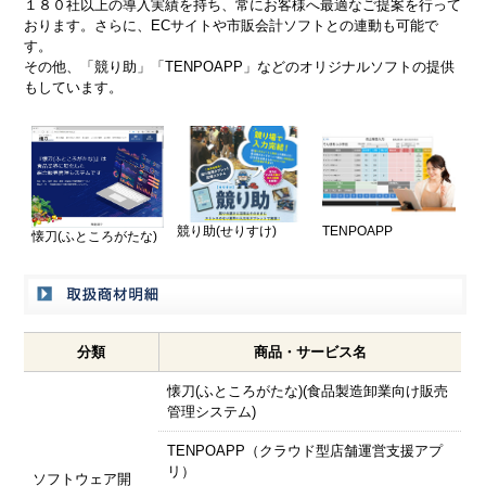
１８０社以上の導入実績を持ち、常にお客様へ最適なご提案を行って
おります。さらに、ECサイトや市販会計ソフトとの連動も可能で
す。
その他、「競り助」「TENPOAPP」などのオリジナルソフトの提供
もしています。
競り助(せりすけ)
TENPOAPP
懐刀(ふところがたな)
分類
商品・サービス名
懐刀(ふところがたな)(食品製造卸業向け販売
管理システム)
TENPOAPP（クラウド型店舗運営支援アプ
リ）
ソフトウェア開